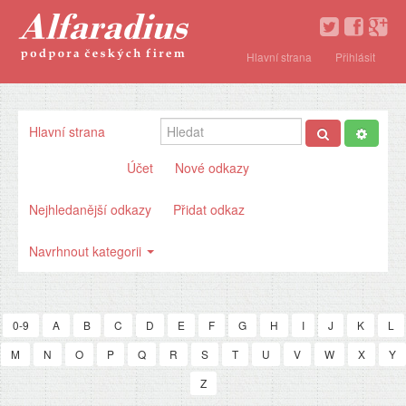
Hlavní strana
Přihlásit
Hlavní strana
Účet
Nové odkazy
Nejhledanější odkazy
Přidat odkaz
Navrhnout kategorii
0-9
A
B
C
D
E
F
G
H
I
J
K
L
M
N
O
P
Q
R
S
T
U
V
W
X
Y
Z