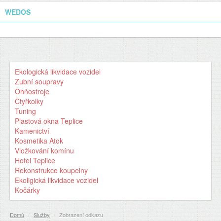
WEDOS
Ekologická likvidace vozidel
Zubní soupravy
Ohňostroje
Čtyřkolky
Tuning
Plastová okna Teplice
Kamenictví
Kosmetika Atok
Vložkování komínu
Hotel Teplice
Rekonstrukce koupelny
Ekoligická likvidace vozidel
Kočárky
Domů
/
Služby
/
Zobrazení odkazu