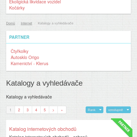
Ekoligická likvidace vozidel
Kočárky
Domů
/
Internet
/
Katalogy a vyhledávače
PARTNER
Čtyřkolky
Autosklo Origo
Kamenictví - Klerus
Katalogy a vyhledávače
Katalogy a vyhledávače
1
2
3
4
5
>
»
Rank
vzestupně
Katalog internetových obchodů