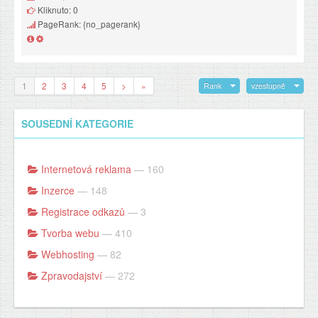
Kliknuto: 0
PageRank: {no_pagerank}
1
2
3
4
5
>
»
Rank
vzestupně
SOUSEDNÍ KATEGORIE
Internetová reklama
— 160
Inzerce
— 148
Registrace odkazů
— 3
Tvorba webu
— 410
Webhosting
— 82
Zpravodajství
— 272