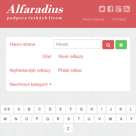
Hlavní strana
Přihlásit
Hlavní strana
Účet
Nové odkazy
Nejhledanější odkazy
Přidat odkaz
Navrhnout kategorii
0-9
A
B
C
D
E
F
G
H
I
J
K
L
M
N
O
P
Q
R
S
T
U
V
W
X
Y
Z